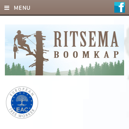
MENU
HOME
DIENSTEN
FOTO’S
REFERENTIES
OFFERTE
CONTACT