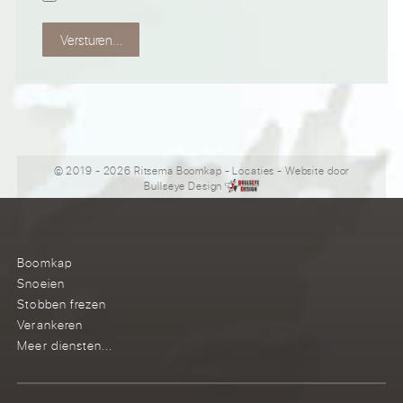
Versturen...
© 2019 - 2026 Ritsema Boomkap
-
Locaties
- Website door
Bullseye Design
Boomkap
Snoeien
Stobben frezen
Verankeren
Meer diensten...