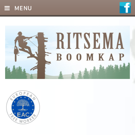
MENU
HOME
DIENSTEN
FOTO’S
REFERENTIES
OFFERTE
CONTACT