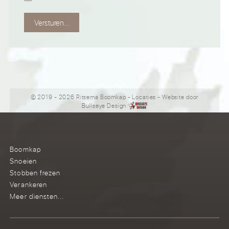
Versturen...
© 2019 - 2026 Ritsema Boomkap
-
Locaties
- Website door
Bullseye Design
Boomkap
Snoeien
Stobben frezen
Verankeren
Meer diensten...