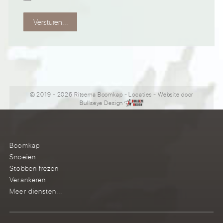
Versturen...
© 2019 - 2026 Ritsema Boomkap
-
Locaties
- Website door
Bullseye Design
Boomkap
Snoeien
Stobben frezen
Verankeren
Meer diensten...