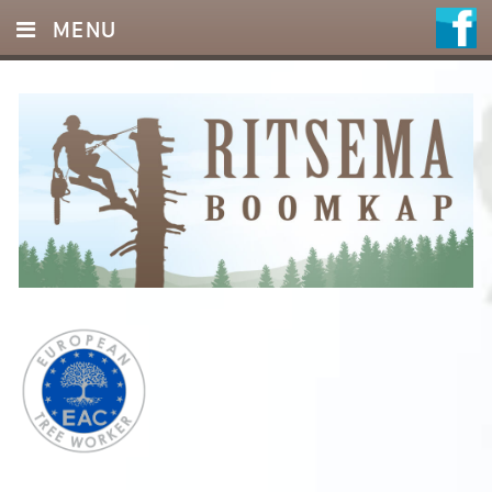
MENU
HOME
DIENSTEN
FOTO’S
REFERENTIES
OFFERTE
CONTACT