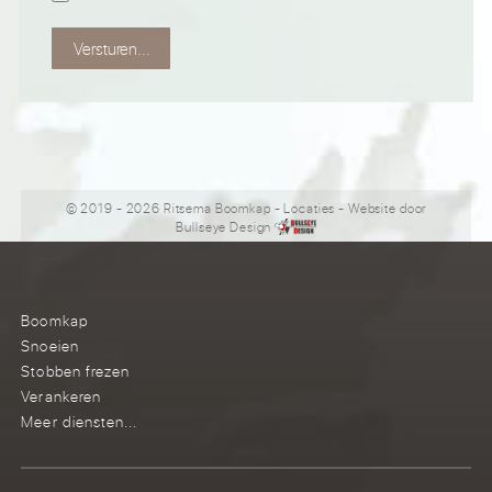
Versturen...
© 2019 - 2026 Ritsema Boomkap
-
Locaties
- Website door
Bullseye Design
Boomkap
Snoeien
Stobben frezen
Verankeren
Meer diensten...