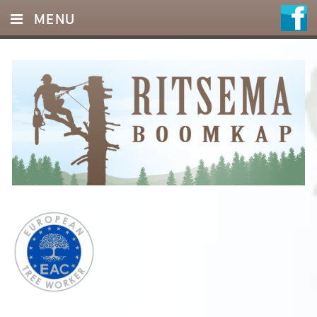
MENU
HOME
DIENSTEN
FOTO’S
REFERENTIES
OFFERTE
CONTACT