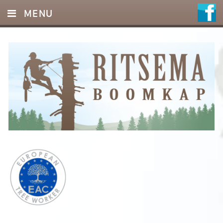
MENU
HOME
DIENSTEN
FOTO’S
REFERENTIES
OFFERTE
CONTACT