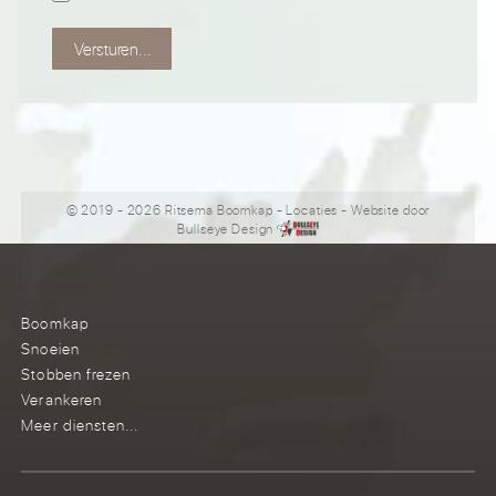
Versturen...
© 2019 - 2026 Ritsema Boomkap
-
Locaties
- Website door
Bullseye Design
Boomkap
Snoeien
Stobben frezen
Verankeren
Meer diensten...