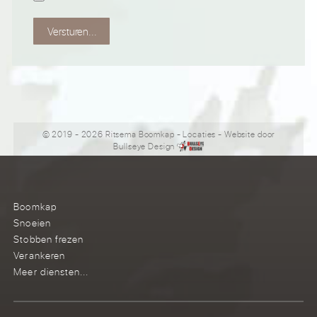
Versturen...
© 2019 - 2026 Ritsema Boomkap
-
Locaties
- Website door
Bullseye Design
Boomkap
Snoeien
Stobben frezen
Verankeren
Meer diensten...