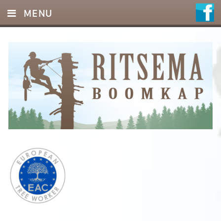
MENU
HOME
DIENSTEN
FOTO’S
REFERENTIES
OFFERTE
CONTACT