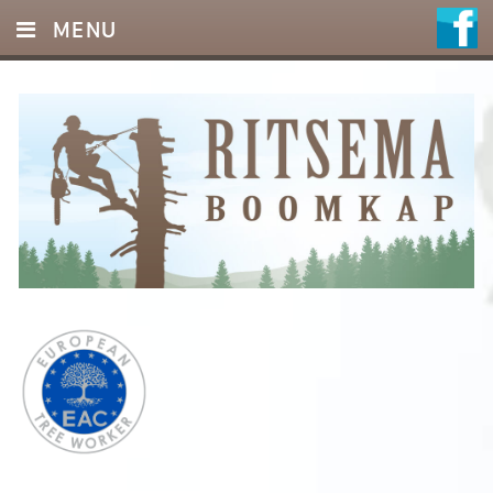
MENU
HOME
DIENSTEN
FOTO’S
REFERENTIES
OFFERTE
CONTACT