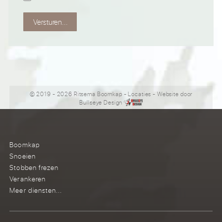
Versturen...
© 2019 - 2026 Ritsema Boomkap
-
Locaties
- Website door
Bullseye Design
Boomkap
Snoeien
Stobben frezen
Verankeren
Meer diensten...