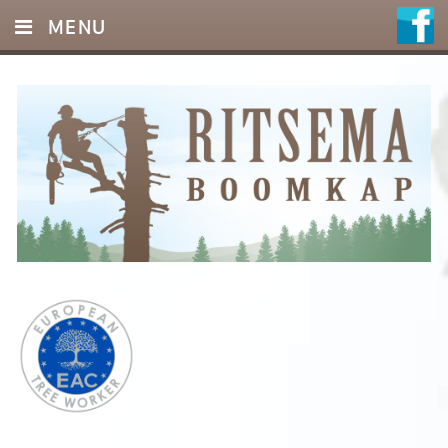
MENU
HOME
DIENSTEN
FOTO’S
REFERENTIES
OFFERTE
CONTACT