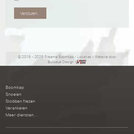
Versturen...
© 2019 - 2026 Ritsema Boomkap
-
Locaties
- Website door
Bullseye Design
Boomkap
Snoeien
Stobben frezen
Verankeren
Meer diensten...