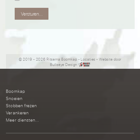
Versturen...
© 2019 - 2026 Ritsema Boomkap
-
Locaties
- Website door
Bullseye Design
Boomkap
Snoeien
Stobben frezen
Verankeren
Meer diensten...