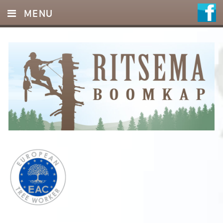
MENU
HOME
DIENSTEN
FOTO’S
REFERENTIES
OFFERTE
CONTACT